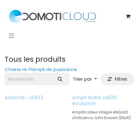
Se rendre au contenu
Tous les produits
Chaine Hi-Fi
Ampli de puissance
Trier par
Filtres
Aiwa HS-JX303
Ampli AURA va100
évolution
Amplificateur intégré ANGLAIS
d'influence John Bowers (B&W)